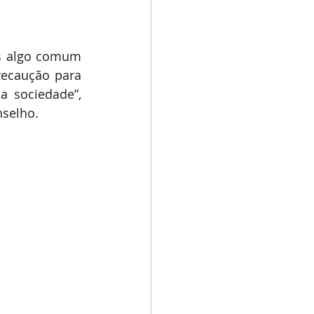
is algo comum 
recaução para 
a sociedade”, 
nselho.