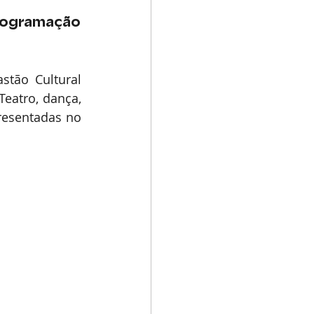
programação
tão Cultural 
eatro, dança, 
resentadas no 