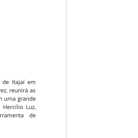
de Itajaí em 
z, reunirá as 
em uma grande 
Hercílio Luz, 
ramenta de 