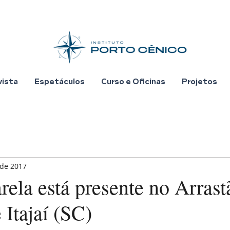
vista
Espetáculos
Curso e Oficinas
Projetos
 de 2017
ela está presente no Arrast
 Itajaí (SC)