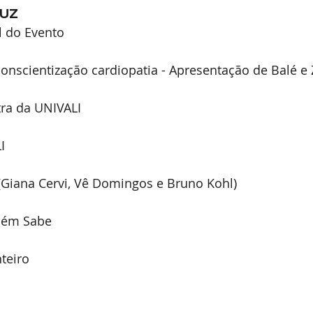
LUZ
l do Evento
onscientização cardiopatia - Apresentação de Balé e
tra da UNIVALI
I
Giana Cervi, Vê Domingos e Bruno Kohl)
uém Sabe
teiro