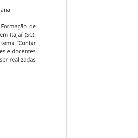
mana
 Formação de 
 Itajaí (SC). 
 tema “Contar 
zes e docentes 
er realizadas 