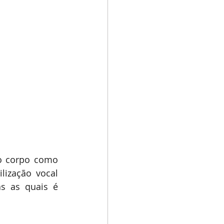
o corpo como 
lização vocal 
s as quais é 